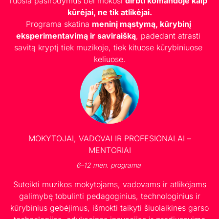
ruošia pasirodymus bei mokosi 
dirbti komandoje kaip 
kūrėjai, ne tik atlikėjai.
Programa skatina 
meninį mąstymą, kūrybinį 
eksperimentavimą ir saviraišką
, padedant atrasti 
savitą kryptį tiek muzikoje, tiek kituose kūrybiniuose 
keliuose.
MOKYTOJAI, VADOVAI IR PROFESIONALAI –
MENTORIAI
6–12 mėn. programa
Suteikti muzikos mokytojams, vadovams ir atlikėjams
galimybę tobulinti pedagoginius, technologinius ir
kūrybinius gebėjimus, išmokti taikyti šiuolaikines garso