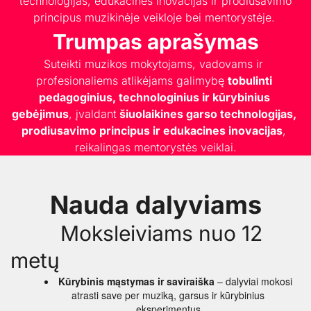
technologijas, edukacines inovacijas ir prodiusavimo
principus muzikinėje veikloje bei mentorystėje.
Trumpas aprašymas
Suteikti muzikos mokytojams, vadovams ir 
profesionaliems atlikėjams galimybę 
tobulinti 
pedagoginius, technologinius ir kūrybinius 
gebėjimus
, įvaldant 
šiuolaikines garso technologijas, 
prodiusavimo principus ir edukacines inovacijas
, 
reikalingas mentorystės veiklai.
Nauda dalyviams
         Moksleiviams nuo 12 
metų
Kūrybinis mąstymas ir saviraiška
 – dalyviai mokosi 
atrasti save per muziką, garsus ir kūrybinius 
eksperimentus.