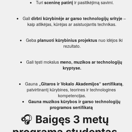
Turi 
sceninę patirtį
 ir pasitikėjimą savimi.
Gali 
dirbti kūrybinėje ar garso technologijų srityje
 – 
kaip atlikėjas, kūrėjas ar asistuojantis technikas.
Geba 
planuoti kūrybinius projektus
 nuo idėjos iki 
rezultato.
Gali tęsti mokslus 
meno, muzikos ar technologijų 
kryptyse.
Gauna 
„Gitaros ir Vokalo Akademijos“ sertifikatą
, 
patvirtinantį kūrybines, teorines ir technologines 
kompetencijas.
Gauna muzikos kūrybos ir garso technologijų 
programos sertifikatą 
🎧 
Baigęs 3 metų 