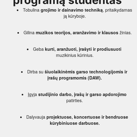
programą studentas 
Tobulina 
grojimo ir dainavimo techniką
, pritaikydamas 
ją kūryboje.
Gilina 
muzikos teorijos, aranžavimo ir klausos
 žinias.
Geba 
kurti, aranžuoti, įrašyti ir prodiusuoti
muzikinius kūrinius.
Dirba su 
šiuolaikinėmis garso technologijomis ir 
įrašų programomis (DAW).
Įgyja 
studijinio darbo, įrašų ir garso apdorojimo
patirties.
Dalyvauja 
projektuose, koncertuose ir bendruose 
kūrybiniuose darbuose.