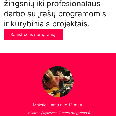
žingsnių iki profesionalaus 
darbo su įrašų programomis 
ir kūrybiniais projektais.
Registruotis į programą
Moksleiviams nuo 12 metų
Vaikams (ilgalaikės 7 metų programos)