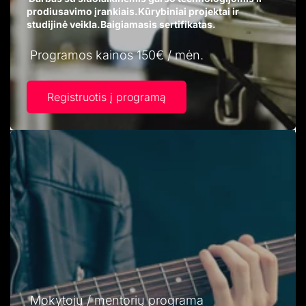
prodiusavimo įrankiais.Kūrybiniai projektai ir
studijinė veikla.Baigiamasis sertifikatas.
Programos kainos 150€ / mėn.
Registruotis į programą
Mokytojų / mentorių programa