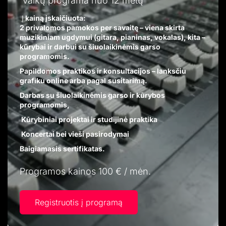
Vaikų programa nuo 12 metų
Į
kainą įskaičiuota:
2 privalomos pamokos per savaitę – viena skirta
muzikiniam ugdymui (gitara, pianinas, vokalas), kita –
kūrybai ir darbui su šiuolaikinėmis garso
programomis.
Papildomos praktikos ir konsultacijos – lanksčiu
grafiku online arba pagal
susitarimą.
Darbas su šiuolaikinėmis garso ir kūrybos
programomis,
Kūrybiniai projektai ir studijinė praktika
Koncertai bei vieši pasirodymai
Baigiamasis sertifikatas.
Programos kainos 100 € / mėn.
Registruotis į programą