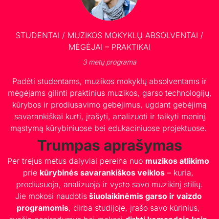
STUDENTAI / MUZIKOS MOKYKLŲ ABSOLVENTAI /
MĖGĖJAI – PRAKTIKAI
3 metų programa
Padėti studentams, muzikos mokyklų absolventams ir
mėgėjams gilinti praktinius muzikos, garso technologijų,
kūrybos ir prodiusavimo gebėjimus, ugdant gebėjimą
savarankiškai kurti, įrašyti, analizuoti ir taikyti meninį
mąstymą kūrybiniuose bei edukaciniuose projektuose.
Trumpas aprašymas
Per trejus metus dalyviai pereina nuo 
muzikos atlikimo
prie 
kūrybinės savarankiškos veiklos
 – kuria, 
prodiusuoja, analizuoja ir vysto savo muzikinį stilių.
Jie mokosi naudotis 
šiuolaikinėmis garso ir vaizdo 
programomis
, dirba studijoje, įrašo savo kūrinius, 