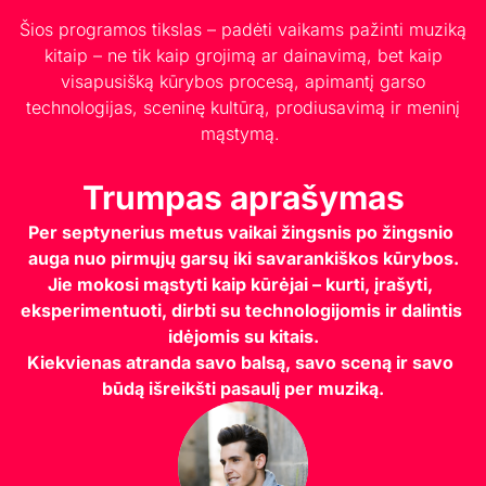
Šios programos tikslas – padėti vaikams pažinti muziką
kitaip – ne tik kaip grojimą ar dainavimą, bet kaip
visapusišką kūrybos procesą, apimantį garso
technologijas, sceninę kultūrą, prodiusavimą ir meninį
mąstymą.
Trumpas aprašymas
Per septynerius metus vaikai žingsnis po žingsnio 
auga nuo pirmųjų garsų iki savarankiškos kūrybos.
Jie mokosi mąstyti kaip kūrėjai – kurti, įrašyti, 
eksperimentuoti, dirbti su technologijomis ir dalintis 
idėjomis su kitais.
Kiekvienas atranda savo balsą, savo sceną ir savo 
būdą išreikšti pasaulį per muziką.