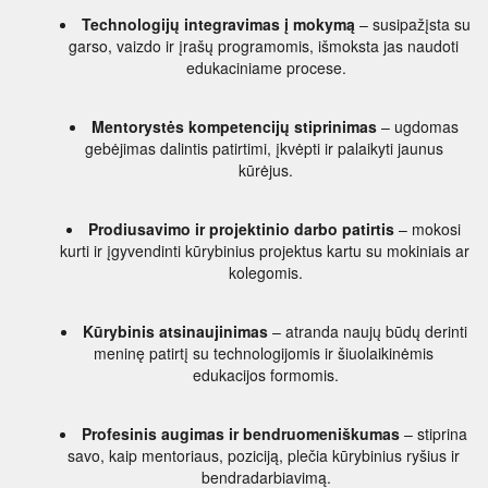
Technologijų integravimas į mokymą
 – susipažįsta su 
garso, vaizdo ir įrašų programomis, išmoksta jas naudoti 
edukaciniame procese.
Mentorystės kompetencijų stiprinimas
 – ugdomas 
gebėjimas dalintis patirtimi, įkvėpti ir palaikyti jaunus 
kūrėjus.
Prodiusavimo ir projektinio darbo patirtis
 – mokosi 
kurti ir įgyvendinti kūrybinius projektus kartu su mokiniais ar 
kolegomis.
Kūrybinis atsinaujinimas
 – atranda naujų būdų derinti 
meninę patirtį su technologijomis ir šiuolaikinėmis 
edukacijos formomis.
Profesinis augimas ir bendruomeniškumas
 – stiprina 
savo, kaip mentoriaus, poziciją, plečia kūrybinius ryšius ir 
bendradarbiavimą.