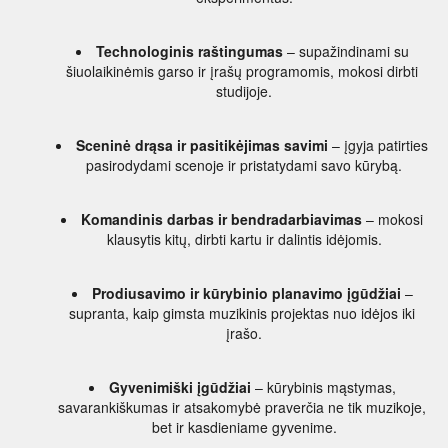
Technologinis raštingumas
 – supažindinami su 
šiuolaikinėmis garso ir įrašų programomis, mokosi dirbti 
studijoje.
Sceninė drąsa ir pasitikėjimas savimi
 – įgyja patirties 
pasirodydami scenoje ir pristatydami savo kūrybą.
Komandinis darbas ir bendradarbiavimas
 – mokosi 
klausytis kitų, dirbti kartu ir dalintis idėjomis.
Prodiusavimo ir kūrybinio planavimo įgūdžiai
 – 
supranta, kaip gimsta muzikinis projektas nuo idėjos iki 
įrašo.
Gyvenimiški įgūdžiai
 – kūrybinis mąstymas, 
savarankiškumas ir atsakomybė praverčia ne tik muzikoje, 
bet ir kasdieniame gyvenime.