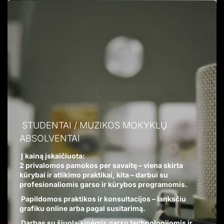
STUDENTAI / MUZIKOS MOKYKLŲ
ABSOLVENTAI
Į
kainą įskaičiuota:
2 privalomos pamokos per savaitę – viena skirta
kūrybai ir atlikimo praktikai,
kita – darbui su
profesionaliomis garso ir kūrybos programomis.
Papildomos praktikos ir konsultacijos – lanksčiu
grafiku online arba pagal susitarimą.
Darbas su šiuolaikinėmis garso technologijomis ir